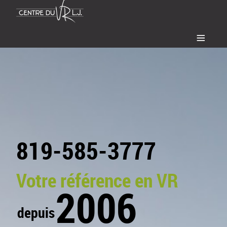
≡
819-585-3777
Votre référence en VR
2006
depuis