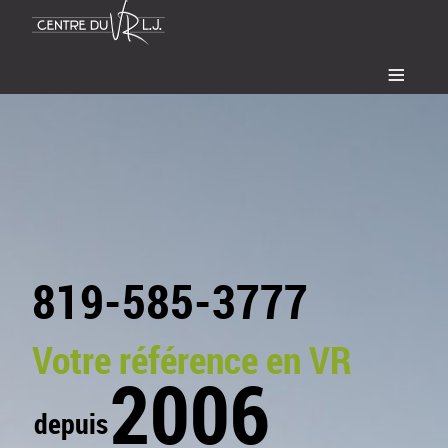
≡
819-585-3777
Votre référence en VR
2006
depuis