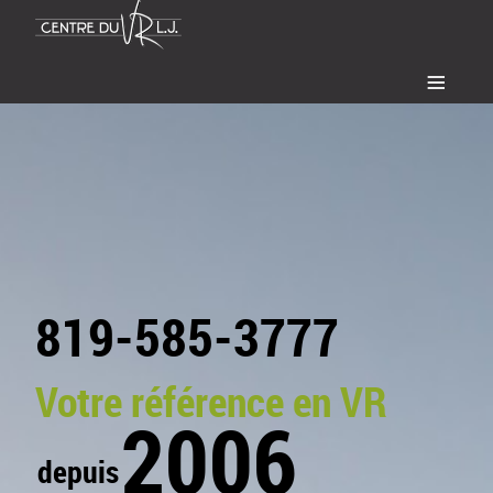
≡
819-585-3777
Votre référence en VR
2006
depuis