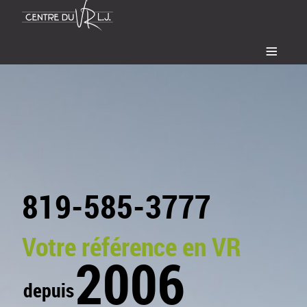
≡
819-585-3777
Votre référence en VR
2006
depuis