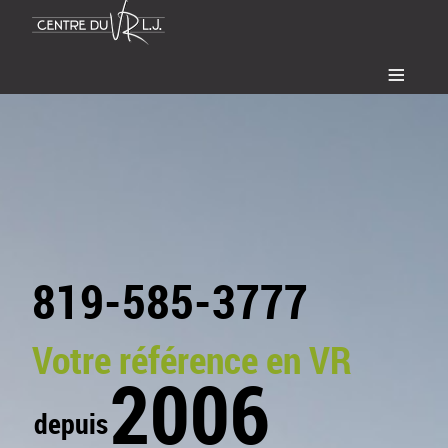
≡
819-585-3777
Votre référence en VR
2006
depuis